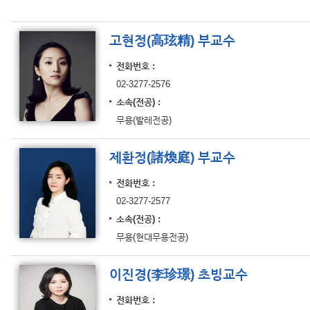
고현정(高玹精) 부교수
전화번호
02-3277-2576
소속(전공)
무용(발레전공)
제환정(諸煥庭) 부교수
전화번호
02-3277-2577
소속(전공)
무용(현대무용전공)
이진경(李珍璟) 초빙교수
전화번호