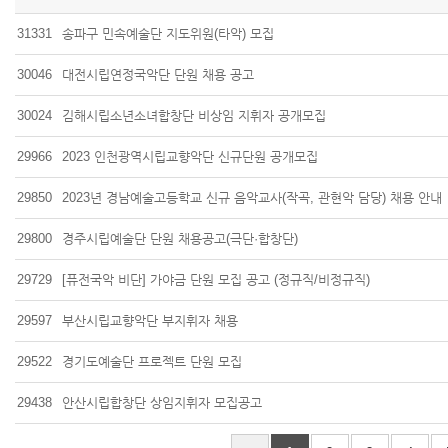
31331
송파구 민속예술단 지도위원(타악) 모집
30046
대전시립연정국악단 단원 채용 공고
30024
김해시립소년소녀합창단 비상임 지휘자 공개모집
29966
2023 인천광역시립교향악단 신규단원 공개모집
29850
2023년 경남예술고등학교 신규 음악교사(작곡, 관현악 담당) 채용 안내
29800
경주시립예술단 단원 채용공고(극단·합창단)
29729
[퓨전국악 비단] 가야금 단원 모집 공고 (정규직/비정규직)
29597
부산시립교향악단 부지휘자 채용
29522
경기도예술단 프로젝트 단원 모집
29438
안산시립합창단 상임지휘자 모집공고