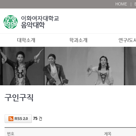
HOME
대학소개
학과소개
연구/도
구인구직
75
건
RSS 2.0
번호
제목