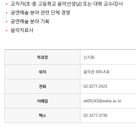
교직자(초·중·고등학교 음악선생님) 또는 대학 교수/강사
공연예술 분야 관련 단체 경영
공연예술 분야 기획
음악치료사
학과장
신지화
위치
음악관 400-A호
전화
02-3277-2423
이메일
e600143@ewha.ac.kr
팩스
02-3277-3739