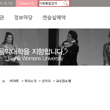
카 로그인
Contact Us
서관
정보마당
연습실예약
HOME
>
학과소개
>
성악과
>
교수진소개