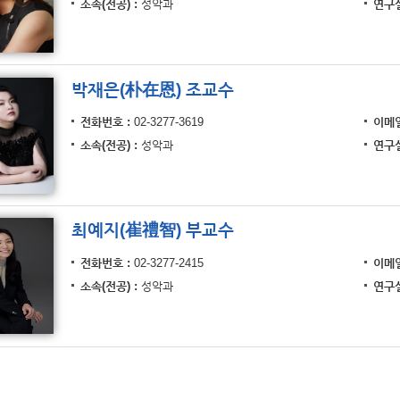
소속(전공)
성악과
연구
박재은(朴在恩) 조교수
전화번호
02-3277-3619
이메
소속(전공)
성악과
연구
최예지(崔禮智) 부교수
전화번호
02-3277-2415
이메
소속(전공)
성악과
연구