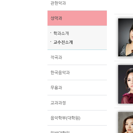
관현악과
성악과
학과소개
교수진소개
작곡과
한국음악과
무용과
교과과정
음악학부(대학원)