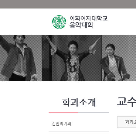
교
학과소개
학과
건반악기과