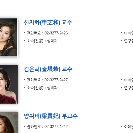
신지화(申芝和) 교수
전화번호
02-3277-2426
이메
소속(전공)
성악과
연구
김은희(金垠希) 교수
전화번호
02-3277-2427
이메
소속(전공)
성악과
연구
양귀비(梁貴妃) 부교수
전화번호
02-3277-4242
이메