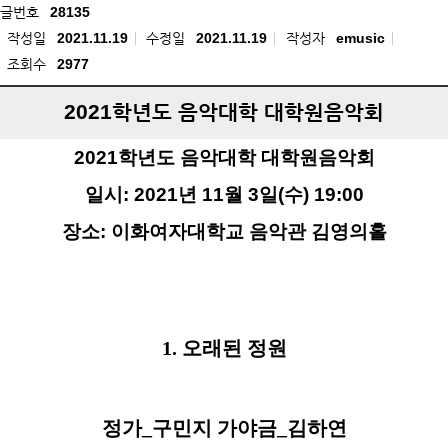
글번호
28135
작성일
2021.11.19
수정일
2021.11.19
작성자
emusic
조회수
2977
2021학년도 음악대학 대학원음악회
2021
학년도 음악대학 대학원음악회
일시
: 2021
년
11
월
3
일
(
수
) 19:00
장소
:
이화여자대학교 음악관 김영의홀
1.
오래된 정원
정가
_
구민지 가야금
_
김하연