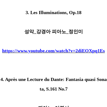
3. Les Illuminations, Op.18
성악
_
강경아 피아노
_
정인미
https://www.youtube.com/watch?v=2diEOXpq1Es
4. Après une Lecture du Dante: Fantasia quasi Sona
ta, S.161 No.7