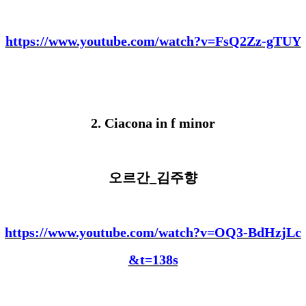
https://www.youtube.com/watch?v=FsQ2Zz-gTUY
2. Ciacona in f mi
nor
오르간
_
김주향
https://www.youtube.com/watch?v=OQ3-BdHzjLc
&t=138s