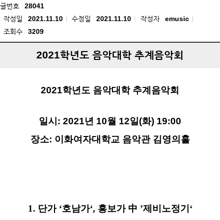
글번호
28041
작성일
2021.11.10
수정일
2021.11.10
작성자
emusic
조회수
3209
2021학년도 음악대학 추계음악회
2021
학년도 음악대학 추계음악회
일시
: 2021
년
10
월
12
일
(
화
) 19:00
장소
:
이화여자대학교 음악관 김영의홀
1.
단가
‘
호남가
‘,
흥보가
中
’
제비노정기
‘