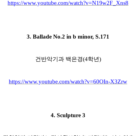
https://www.youtube.com/watch?v=N19w2F_Xns8
3.
Ballade No.2 in b minor, S.171
건반악기과 백은경
(4
학년
)
https://www.youtube.com/watch?v=60OIn-X3Zrw
4.
Sculpture 3