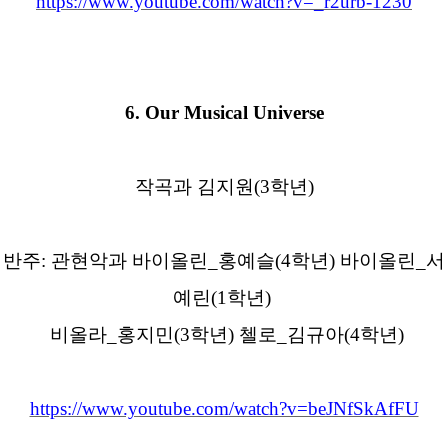
https://www.youtube.com/watch?v=_r2urb-1230
6.
Our Musical Universe
작곡과 김지원
(3
학년
)
반주
:
관현악과 바이올린
_
홍예슬
(4
학년
)
바이올린
_
서
예린
(1
학년
)
비올라
_
홍지민
(3
학년
)
첼로
_
김규아
(4
학년
)
https://www.youtube.com/watch?v=beJNfSkAfFU