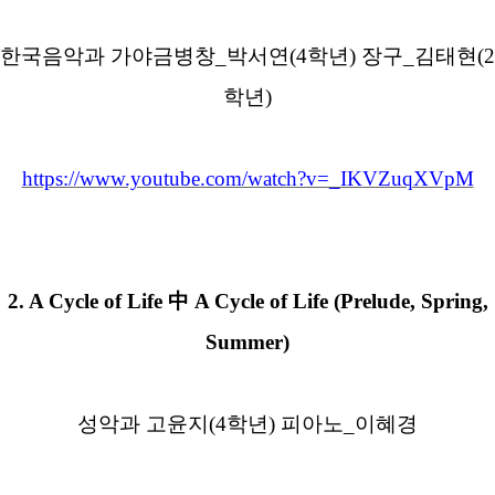
한국음악과 가야금병창
_
박서연
(4
학년
)
장구
_
김태현
(2
학년
)
https://www.youtube.com/watch?v=_IKVZuqXVpM
2.
A Cycle of Life
中
A Cycle of Life (Prelude, Spring,
Summer)
성악과 고윤지
(4
학년
)
피아노
_
이혜경