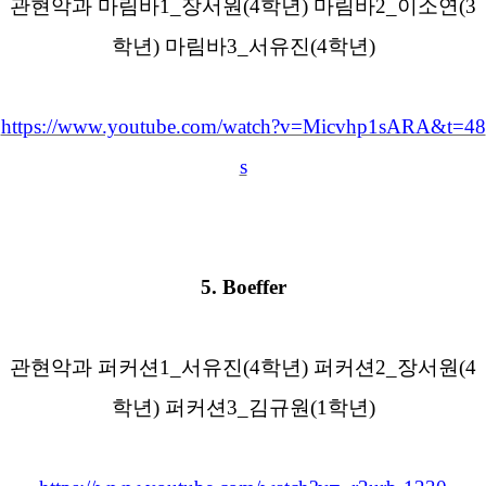
관현악과 마림바
1_
장서원
(4
학년
)
마림바
2_
이소연
(3
학년
)
마림바
3_
서유진
(4
학년
)
https://www.youtube.com/watch?v=Micvhp1sARA&t=48
s
5.
Boeffer
관현악과 퍼커션
1_
서유진
(4
학년
)
퍼커션
2_
장서원
(4
학년
)
퍼커션
3_
김규원
(1
학년
)