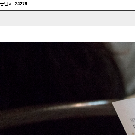
글번호
24279