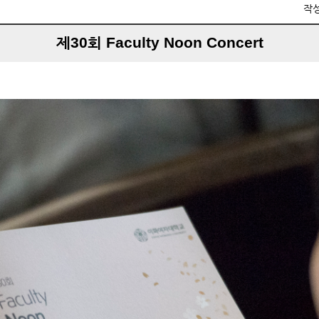
작
제30회 Faculty Noon Concert