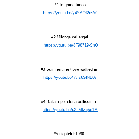
#1 le grand tango
https://youtu.be/y4SAOf2r5A0
#2 Milonga del angel
https://youtu.be/8F98719-SnQ
#3 Summertime+love walked in
https://youtu.be/-ATs8SlNE0s
#4 Ballata per elena bellissima
https://youtu.be/u2_MfZq5o1M
#5 nightclub1960