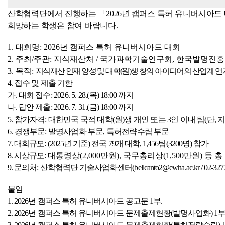
산학협력단에서 진행하는
「
2026
년 캠퍼스 특허 유니버시아드
희망하는 학생은 참여 바랍니다
.
1.
대회명
: 2026
년 캠퍼스 특허 유니버시아드 대회
2.
주최
/
주관
:
지식재산처
/
국가과학기술연구회
,
한국발명진흥
3.
목적
:
지식재산 인재 양성 및 대학
(
원
)
생 창의 아이디어의 산업계 연
4.
접수 및 제출 기한
가
.
대회 접수
: 2026. 5. 28.(
목
) 18:00
까지
나
.
답안 제출
: 2026. 7. 31.(
금
) 18:00
까지
5.
참가자격
:
대한민국 국적 대학
(
원
)
생 개인 또는
3
인 이내 팀
(
단
,
6.
경쟁부문
:
발명사업화 부문
,
특허전략수립 부문
7.
대회규모
: (2025
년 기준
)
전국
79
개 대학
, 1,456
팀
(3200
명
)
참가
8.
시상규모
:
대통령상
(2,000
만원
),
국무총리상
(1,500
만원
)
등 총
9.
문의처
:
산학협력단 기술사업화센터
(bellcanto2@ewha.ac.kr / 02-327
붙임
1. 2026
년 캠퍼스 특허 유니버시아드 공고문
1
부
.
2. 2026
년 캠퍼스 특허 유니버시아드 문제출제현황
(
발명사업화
) 1