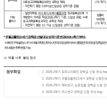
*
우월김활란
21
세기 장학금 선발대상 성적기준 변경
(2026-2
학기부터
)
-
이화연구엑셀런스
,
우수이화
(
과학
)
인
,
학석사연계과정생
,
학석박사통합연계과정생 장학금은 별
-
위 내용은 추후 변동 가능
나
.
제출 서류
:
붙임 참조
첨부파일
1. 2026-2학기 최우수이화인 장학금 신청 안내.hw
2. 2026-2학기 우월김활란21세기 장학금 신청안내
3. 2026-2학기 해외연구_논문집필 장학금 신청 안
4. 2026-2학기 우수연구 장학금 신청 안내.hwp