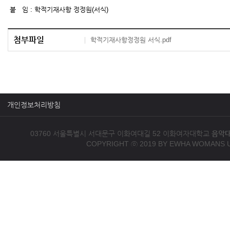
붙 임 : 학적기재사항 정정원(서식)
첨부파일
학적기재사항정정원 서식.pdf
개인정보처리방침
03760 서울특별시 서대문구 이화여대길 52 이화여자대학교
음악
COPYRIGHT ⓒ 2019 BY EWHA WOMANS U