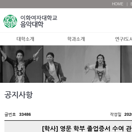
HOME
대학소개
학과소개
연구/도
공지사항
글번호
33486
작성일
202
[학사] 영문 학부 졸업증서 수여 