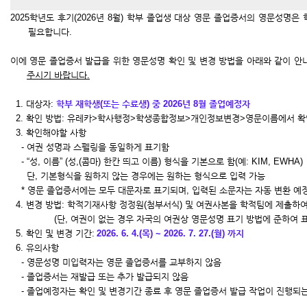
2025학년도 후기(2026년 8월) 학부 졸업생 대상 영문 졸업증서
의 영문성명은 
필요합니다.
이에 영문 졸업증서 발급을 위한 영문성명 확인 및 변경 방법을 아래와 같이 
주시기 바랍니다.
1. 대상자:
학부 재학생(또는 수료생) 중 2026년 8월 졸업예정자
2. 확인 방법:
유레카>학사행정>학생종합정보>개인정보변경>영문이름에서 확
3. 확인해야할 사항
-
여권 성명과 스펠링을 동일하게 표기함
-
“성, 이름” (성,(콤마) 한칸 띄고 이름) 형식을 기본으로 함(예: KIM, EWHA)
단, 기본형식을 원하지 않는 경우에는 원하는 형식으로 입력 가능
* 영문 졸업증서에는 모두 대문자로 표기되며, 입력된 소문자는 자동 변환 예정
4. 변경 방법:
학적기재사항 정정원(첨부서식) 및 여권사본을 학적팀에 제출하여
(단, 여권이 없는 경우 자국의 여권상 영문성명 표기 방법에 준하여 
5. 확인 및 변경 기간:
2026. 6. 4.(목) ~
2026. 7. 27.(월) 까지
6. 유의사항
- 영문성명 미입력자는 영문 졸업증서를 교부하지 않음
- 졸업증서는 재발급 또는 추가 발급되지 않음
- 졸업예정자는 확인 및 변경기간 종료 후 영문 졸업증서 발급 작업이 진행되는 졸업