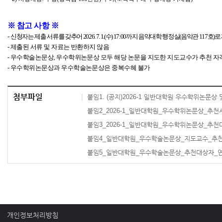
※
참고 사항
※
-
신청자는 제출 서류를 갖추어
2026. 7. 1.(
수
) 17:00
까지 음악대학 행정실
(
음악관
117
호
)
로
-
제출된 서류 및 자료는 반환하지 않음
-
우수학술논문상
,
우수학위논문상 모두 해당 논문을 지도한 지도교수가 추천 자
-
우수학위논문상과 우수학술논문상은 중복수혜 불가
첨부파일
붙임1. (공지)2026-1 일반대학원 우수학위논문상 
붙임2_2026-1_일반대학원_우수학위논문상_추천서
붙임3_2026-1_일반대학원_우수학위논문상_추천
붙임4_일반대학원_우수학술논문상_지도교수_추천
붙임5_일반대학원_우수학술논문상_추천대상자_연
개인정보처리방침