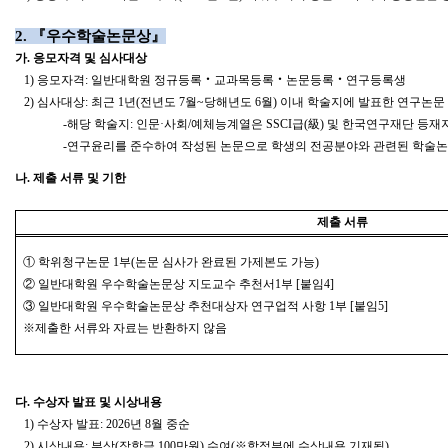
2.
『
우수학술논문상
』
가
.
응모자격 및 심사대상
1)
응모자격
:
일반대학원 정규등록
‧
교과목등록
‧
논문등록
‧
연구등록생
2)
심사대상
:
최근
1
년
(
전년도
7
월
~
당해년도
6
월
)
이내 학술지에 발표한 연구논문
-
해당 학술지
:
인문
·
사회
/
예체능계열은
SSCI
급
(
級
)
및 한국연구재단 등재
-
연구윤리를 준수하여 작성된 논문으로 학생의 전공분야와 관련된 학술논
나
.
제출 서류 및 기한
제출 서류
①
학위청구논문
1
부
(
논문 심사가 완료된 가제본도 가능
)
②
일반대학원 우수학술논문상 지도교수 추천서
1
부
[
붙임
4]
③
일반대학원 우수학술논문상 추천대상자 연구업적 사항
1
부
[
붙임
5]
※
제출한 서류와 자료는 반환하지 않음
다
.
수상자 발표 및 시상내용
1)
수상자 발표
: 2026
년
8
월 중순
2)
시상내용
:
부상
(
장학금
100
만원
)
수여
(
※
학적부에 수상내용 기재됨
)