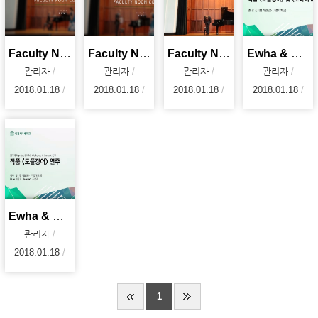
Faculty Noon Concert - Italian Street Song (2017.
Faculty Noon Concert - Dicitencello Vuie (2017. 10
Faculty Noon Concert - Sonata C Major KV.545 (2017
Ewha & Project21AND Workshop Concert 2017 - 김지향 교수
관리자
관리자
관리자
관리자
2018.01.18
2018.01.18
2018.01.18
2018.01.18
Ewha & Project21AND Workshop Concert 2017 - 작품 &ap
관리자
2018.01.18
1