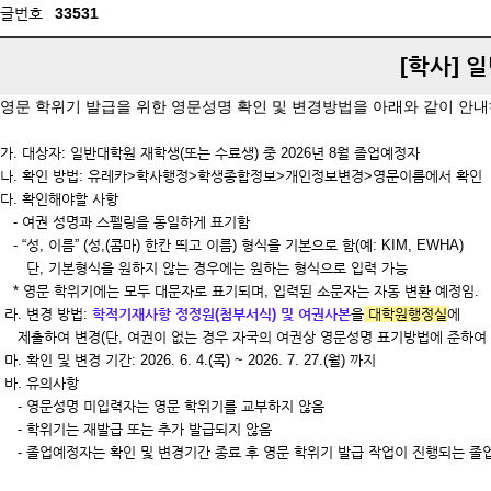
글번호
33531
[학사] 
영문 학위기 발급을 위한 영문성명 확인 및 변경방법을 아래와 같이 안내
가. 대상자: 일반대학원 재학생(또는 수료생) 중 2026년 8월 졸업예정자
나. 확인 방법:
유레카>학사행정>학생종합정보>개인정보변경>영문이름에서 확인
다. 확인해야할 사항
-
여권 성명과 스펠링을 동일하게 표기함
-
“성, 이름” (성,(콤마) 한칸 띄고 이름) 형식을 기본으로 함(예: KIM, EWHA)
단, 기본형식을 원하지 않는 경우에는 원하는 형식으로 입력 가능
* 영문 학위기에는 모두 대문자로 표기되며, 입력된 소문자는 자동 변환 예정임.
라. 변경 방법:
학적기재사항
정정원(첨부서식) 및 여권사본
을
대학원행정실
에
제출하여 변경
(단, 여권이 없는 경우 자국의 여권상 영문성명 표기방법에 준하여 
마. 확인 및 변경 기간: 2026. 6. 4.(목) ~
2026. 7. 27.(월) 까지
바. 유의사항
- 영문성명 미입력자는 영문 학위기를 교부하지 않음
- 학위기는 재발급 또는 추가 발급되지 않음
- 졸업예정자는 확인 및 변경기간 종료 후 영문 학위기 발급 작업이 진행되는 졸업일자인